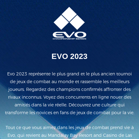
EVO 2023
Evo 2023 représente le plus grand et le plus ancien tournoi
de jeux de combat au monde et rassemble les meilleurs
joueurs. Regardez des champions confirmés affronter des
rivaux inconnus. Voyez des concurrents en ligne nouer des
amitiés dans la vie réelle. Découvrez une culture qui
transforme les novices en fans de jeux de combat pour la vie.
Tout ce que vous aimez dans les jeux de combat prend vie à
Evo, qui revient au Mandalay Bay Resort and Casino de Las