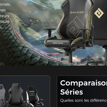
nnels.
ines
teurs
leure
e,
Comparaiso
Séries
Quelles sont les différenc