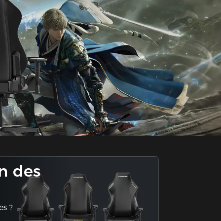
n des
es ?