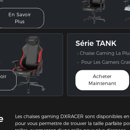
En Savoir
Plus
Série TANK
Chaise Gaming La Plu
t
Pour Les Gamers Gra
oir
Acheter
s
Maintenant
e
Les chaises gaming DXRACER sont disponibles en tro
pour vous permettre de trouver la taille parfaite po