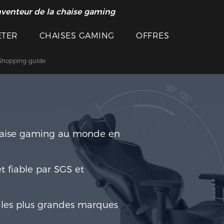
nventeur de la chaise gaming
ETER
CHAISES GAMING
OFFRES
Shopping-guide
haise gaming au monde en
et ﬁable par SGS et
t les plus grandes marques