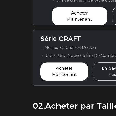
Acheter
Maintenant
Série CRAFT
Meilleures Chaises De Jeu
Créez Une Nouvelle Ère De Confor
Acheter
En Sav
Maintenant
Plu
02.Acheter par Taill